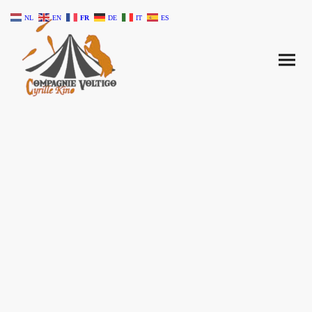
NL
EN
FR
DE
IT
ES