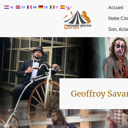
Accueil
NL
EN
FR
DE
IT
ES
Notre Cir
Son, écla
Geoffroy Sava