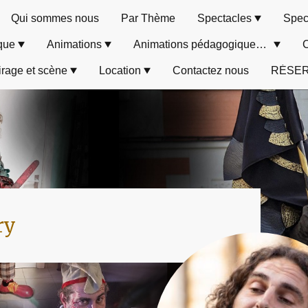
Qui sommes nous
Par Thème
Spectacles
Spec
que
Animations
Animations pédagogiques & ludiques
irage et scène
Location
Contactez nous
RÉSER
ry