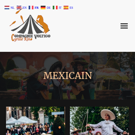
NL
EN
FR
DE
IT
ES
MEXICAIN